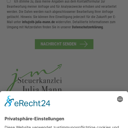
Ich stimme zu, dass meine Angaben aus dem Kontaktformular zur
Beantwortung meiner Anfrage und für Analysezwecke erhoben und verarbeitet
werden. Die Daten werden nach abgeschlossener Bearbeitung Ihrer Anfrage
gelöscht. Hinweis: Sie können Ihre Einwilligung jederzeit für die Zukunft per E-
Mail unter
info@stb-julia-mann.de
widerrufen. Detaillierte Informationen zum
Umgang mit Nutzerdaten finden Sie in unserer
Datenschutzerklärung
.
NACHRICHT SENDEN
Ulmer Str. 4, 89287 Bellenberg
07306 95 20 120