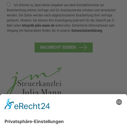
Ich stimme zu, dass meine Angaben aus dem Kontaktformular zur
Beantwortung meiner Anfrage und für Analysezwecke erhoben und verarbeitet
werden. Die Daten werden nach abgeschlossener Bearbeitung Ihrer Anfrage
gelöscht. Hinweis: Sie können Ihre Einwilligung jederzeit für die Zukunft per E-
Mail unter
info@stb-julia-mann.de
widerrufen. Detaillierte Informationen zum
Umgang mit Nutzerdaten finden Sie in unserer
Datenschutzerklärung
.
NACHRICHT SENDEN
Ulmer Str. 4, 89287 Bellenberg